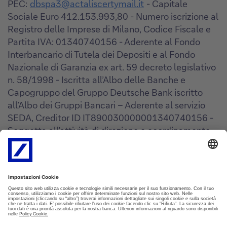
PEC:
dbspa3@actaliscertymail.it
- Capitale
Sociale Euro 412.153.993,80 - Numero iscrizione al
Registro delle Imprese di Milano, Codice Fiscale e
Partita IVA: 01340740156 - Aderente al Fondo
Interbancario di Tutela dei Depositi e al Fondo
Nazionale di Garanzia ex art. 59 decreto legislativo
n. 58/1998 - Iscritta all’Albo delle Banche e
Capogruppo del Gruppo Deutsche Bank iscritto
all’Albo dei Gruppi Bancari – Aderente al servizio
SEDA, Creditor ID IT890030000001340740156 -
Soggetta all’attività di direzione e coordinamento
della Deutsche Bank AG - Cod. Az. 3104.7 - Iscriz.
Registro Unico degli Intermediari assicurativi e
riassicurativi n° D000027178
(
https://ruipubblico.ivass.it/rui-
pubblica/ng/#/home
). Soggetta alla vigilanza
IVASS.