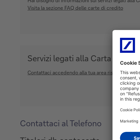
Hai bisogno di informazioni sui servizi legati alla C
Visita la sezione FAQ delle carte di credito
Servizi legati alla Carta
Contattaci accedendo alla tua area riservata
Contattaci al Telefono