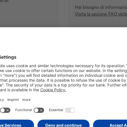
arta?
Hai bisogno di informazioni
Visita la sezione FAQ dell
Richieste per U
Contattaci per carte di c
Contattaci per mutui, pres