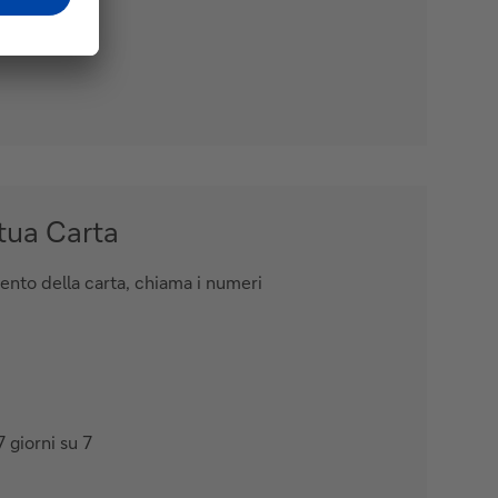
 tua Carta
mento della carta, chiama i numeri
7 giorni su 7