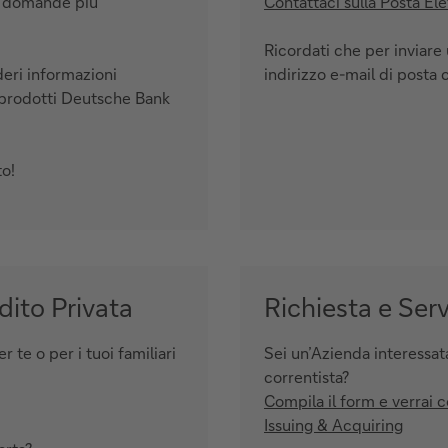
le domande più
Contattaci sulla Posta Ele
Ricordati che per inviare
eri informazioni
indirizzo e-mail di posta c
prodotti Deutsche Bank
to!
dito Privata
Richiesta e Ser
 te o per i tuoi familiari
Sei un’Azienda interessat
correntista?
Compila il form e verrai 
Issuing & Acquiring