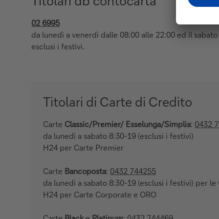
Titolari db contocarta
02 6995
da lunedì a venerdì dalle 08:00 alle 22:00 ed il sabato 
esclusi i festivi.
Titolari di Carte di Credito
Carte
Classic/Premier/ Esselunga/Simplia
:
0432 
da lunedì a sabato 8:30-19 (esclusi i festivi)
H24 per Carte Premier
Carte
Bancoposta
:
0432 744255
da lunedì a sabato 8:30-19 (esclusi i festivi) per le
H24 per Carte Corporate e ORO
Carte
Black
e
Platinum
:
0432 744469