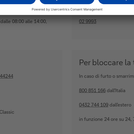
Titolari Prestiti
dalle 08:00 alle 14:00,
02 9993
Per bloccare la
744244
In caso di furto o smarri
800 851 166
dall'Italia
0432 744 109
dall'estero
 Classic
in funzione 24 ore su 24, 