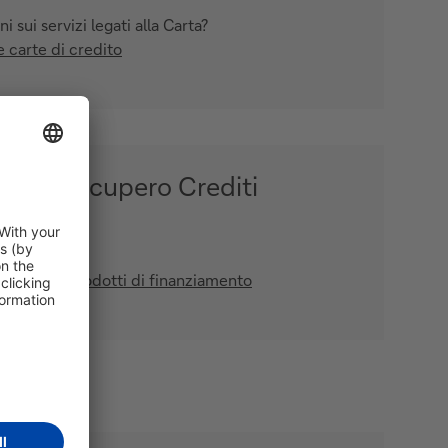
 sui servizi legati alla Carta?
e carte di credito
fficio Recupero Crediti
redito
titi, altri prodotti di finanziamento