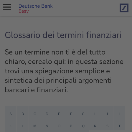
Hom
open
navigation
Glossario dei termini finanziari
Se un termine non ti è del tutto
chiaro, cercalo qui: in questa sezione
trovi una spiegazione semplice e
sintetica dei principali argomenti
bancari e finanziari.
A
B
C
D
E
F
G
H
I
J
K
L
M
N
O
P
Q
R
S
T