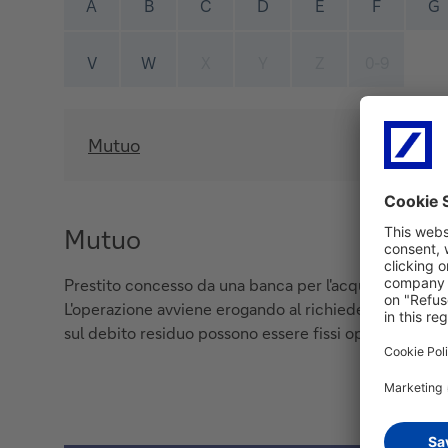
A
B
C
D
E
F
G
V
W
X
Y
Z
0-9
Mutuo
Mutuo
Prestito concesso da una banca per l'acquisto o la ris
L'operazione avviene erogando al richiedente un certo
sul debito residuo possono essere fissi oppure variabi