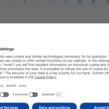
H
I
J
K
L
M
N
O
trutturazione o l'acquisto/ristrutturazione di un immobile o di 
 importo contro iscrizione d'ipoteca a garanzia del rimborso. I
li.