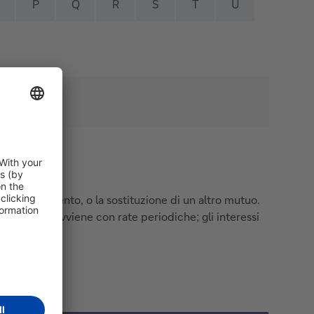
P
Q
R
S
T
U
un appartamento, o la sostituzione di un altro mutuo.
l rimborso avviene con rate periodiche; gli interessi