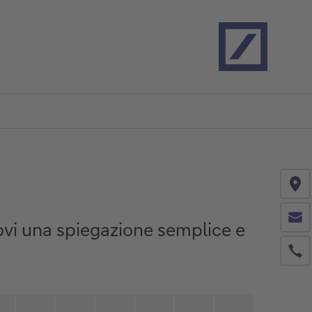
Home
Co
Co
rovi una spiegazione semplice e
Ph