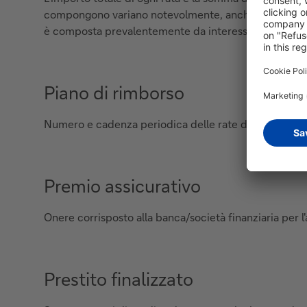
compongono variano notevolmente, anche se la loro som
è composta prevalentemente da interessi, mentre più 
Piano di rimborso
Numero e cadenza periodica delle rate di rimborso d
Premio assicurativo
Onere corrisposto alla banca/società finanziaria per l'
Prestito finalizzato