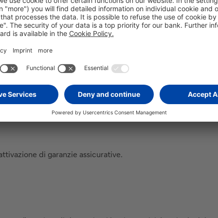
ma è costante. Le quote sono crescenti per il capitale e decre
si avvicina la scadenza, più aumenta la quota capitale rimbor
el finanziamento.
attivazione di garanzie assicurative.